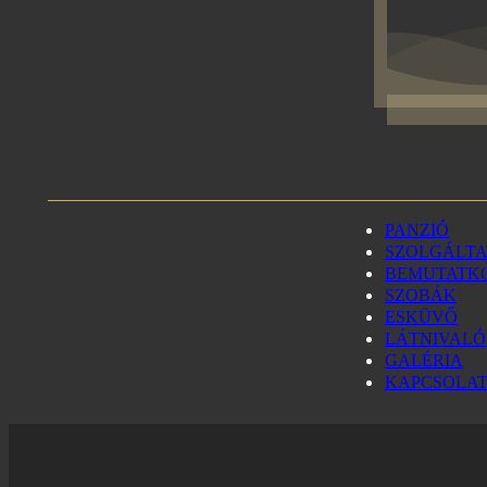
PANZIÓ
SZOLGÁLT
BEMUTATK
SZOBÁK
ESKÜVŐ
LÁTNIVAL
GALÉRIA
KAPCSOLA