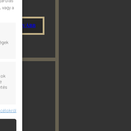
járulás
, vagy a
TOVÁBB
,
ségek
tok
e
etés
 célokról
dig aktív