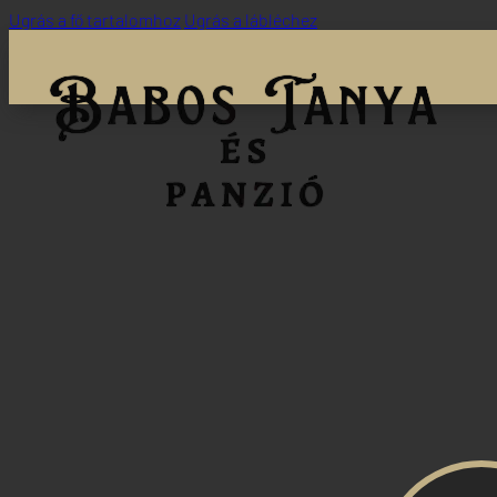
Ugrás a fő tartalomhoz
Ugrás a lábléchez