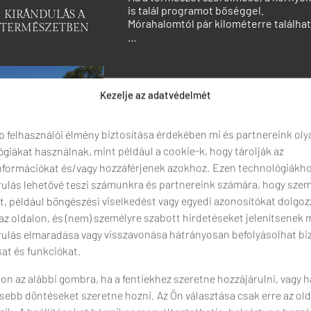
is talál programot bőséggel.
KIRÁNDULÁS A
Mórahalomtól pár kilométerre találhat
TERMÉSZETBEN
…
Kezelje az adatvédelmét
b felhasználói élmény biztosítása érdekében mi és partnereink oly
giákat használnak, mint például a cookie-k, hogy tárolják az
nformációkat és/vagy hozzáférjenek azokhoz. Ezen technológiákho
rulás lehetővé teszi számunkra és partnereink számára, hogy sze
t, például böngészési viselkedést vagy egyedi azonosítókat dolgo
 az oldalon, és (nem) személyre szabott hirdetéseket jelenítsenek 
rulás elmaradása vagy visszavonása hátrányosan befolyásolhat b
at és funkciókat.
on az alábbi gombra, ha a fentiekhez szeretne hozzájárulni, vagy h
sebb döntéseket szeretne hozni. Az Ön választása csak erre az old