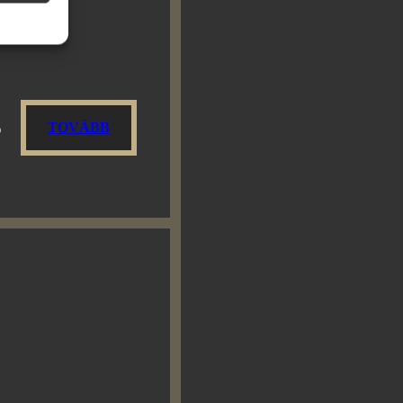
ítása
ó
TOVÁBB
dig aktív