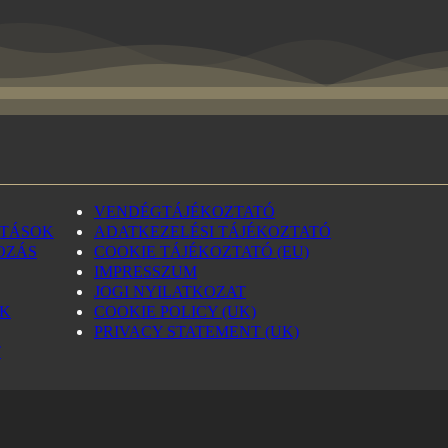
VENDÉGTÁJÉKOZTATÓ
ATÁSOK
ADATKEZELÉSI TÁJÉKOZTATÓ
OZÁS
COOKIE TÁJÉKOZTATÓ (EU)
IMPRESSZUM
JOGI NYILATKOZAT
ÓK
COOKIE POLICY (UK)
PRIVACY STATEMENT (UK)
T