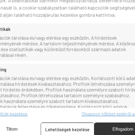
ik. A beállításokat bármikor megváltoztathatja, beleértve a hozzá
nását is, a cookie-szabályzatban található kapcsolók segítségével
 alján található hozzájárulás kezelése gombra kattintva.
Mórahalom büszkesége a város
központjában lévő modern termál- és
ZENT ERZSÉBET
ztikák
élményfürdő komplexum. Mint említettük
GYÓGYFÜRDŐ
panziónk vendégei …
ációk tárolása és/vagy elérése egy eszközön, A hirdetések
ítményének mérése, A tartalom teljesítményének mérése, A közön
ése statisztikák vagy különböző forrásokból származó adatok
álásai révén.
ing
ációk tárolása és/vagy elérése egy eszközön, Korlátozott körű ada
ználása hirdetések kiválasztásához, Profilok létrehozása személyr
t hirdetés érdekében, Profilok használata személyre szabott hird
sztásához, Profilok létrehozása tartalom személyre szabásához,
ok használata személyre szabott tartalom kiválasztásához,
ltatások fejlesztése és tökéletesítése, Korlátozott körű adatok
ználása tartalom kiválasztásához.
llítók kezelése
Olvasson többet ezekről a
zők
Min
Tiltom
Elfogadom
Lehetőségek kezelése