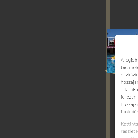
A legjob
technoló
eszközi
hozzájá
adatoka
fel ezen
hozzájá
funkciók
Kattints
részlete