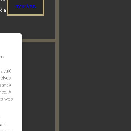
TOVÁBB
ó a
an
z való
mélyes
zzanak
meg. A
izonyos
a
alra