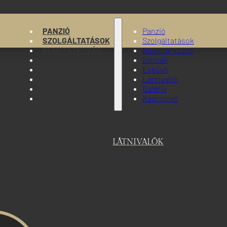
PANZIÓ
Panzió
SZOLGÁLTATÁSOK
Szolgáltatások
BEMUTATKOZÁS
Bemutatkozás
SZOBÁK
Szobák
ESKÜVŐ
Esküvő
LÁTNIVALÓK
Látnivalók
GALÉRIA
Galéria
KAPCSOLAT
Kapcsolat
LÁTNIVALÓK