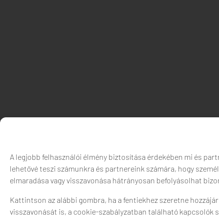
A legjobb felhasználói élmény biztosítása érdekében mi és par
lehetővé teszi számunkra és partnereink számára, hogy személy
elmaradása vagy visszavonása hátrányosan befolyásolhat bizon
Kattintson az alábbi gombra, ha a fentiekhez szeretne hozzájár
visszavonását is, a cookie-szabályzatban található kapcsolók s