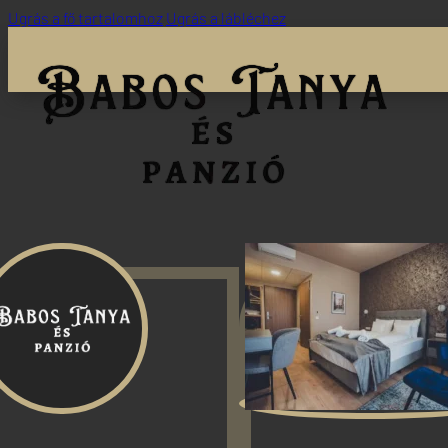
Ugrás a fő tartalomhoz
Ugrás a lábléchez