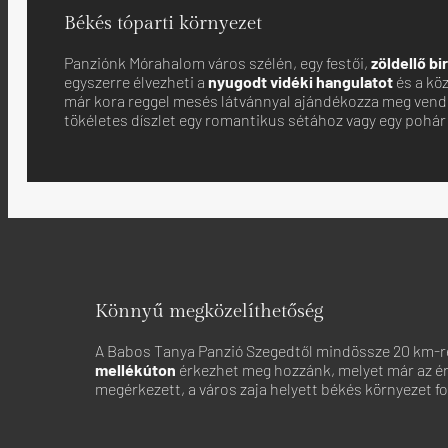
Békés tóparti környezet
Panziónk Mórahalom város szélén, egy festői,
zöldellő bi
egyszerre élvezheti a
nyugodt vidéki hangulatot
és a köz
már kora reggel mesés látvánnyal ajándékozza meg vendé
tökéletes díszlet egy romantikus sétához vagy egy pohár
Könnyű megközelíthetőség
A Babos Tanya Panzió Szegedtől mindössze 20 km-re t
mellékúton
érkezhet meg hozzánk, melyet már az ér
megérkezett, a város zaja helyett békés környezet f