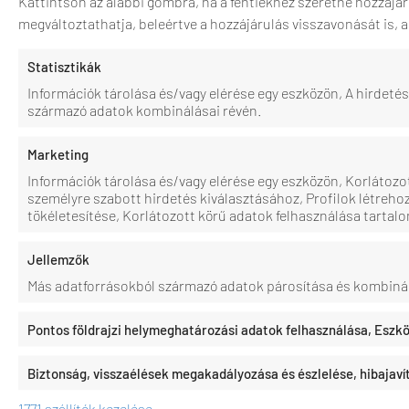
Kattintson az alábbi gombra, ha a fentiekhez szeretne hozzájár
megváltoztathatja, beleértve a hozzájárulás visszavonását is, 
Statisztikák
Információk tárolása és/vagy elérése egy eszközön, A hirdet
származó adatok kombinálásai révén.
Marketing
Információk tárolása és/vagy elérése egy eszközön, Korlátozo
személyre szabott hirdetés kiválasztásához, Profilok létreho
tökéletesítése, Korlátozott körű adatok felhasználása tartal
Jellemzők
Más adatforrásokból származó adatok párosítása és kombiná
Pontos földrajzi helymeghatározási adatok felhasználása, Eszkö
Biztonság, visszaélések megakadályozása és észlelése, hibajav
1771 szállítók kezelése