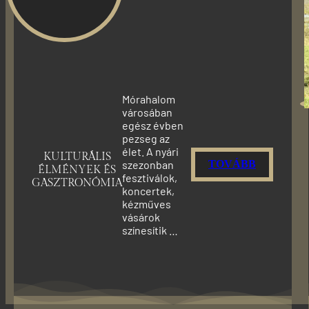
Mórahalom
városában
egész évben
pezseg az
élet. A nyári
KULTURÁLIS
szezonban
TOVÁBB
ÉLMÉNYEK ÉS
fesztiválok,
GASZTRONÓMIA
koncertek,
kézműves
vásárok
színesítik …