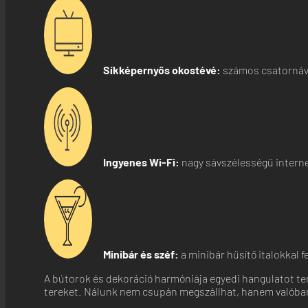
Síkképernyős okostévé:
számos csatornáva
Ingyenes Wi-Fi:
nagy sávszélességű internet
Minibár és széf:
a minibár hűsítő italokkal f
A bútorok és dekoráció harmóniája egyedi hangulatot te
tereket. Nálunk nem csupán megszállhat, hanem valób