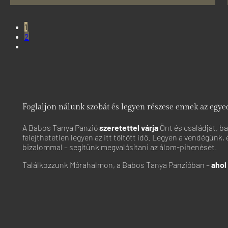
1
2
Foglaljon nálunk szobát és legyen részese ennek az egy
A Babos Tanya Panzió
szeretettel várja
Önt és családját, b
felejthetetlen legyen az itt töltött idő. Legyen a vendégü
bizalommal – segítünk megvalósítani az álom-pihenését.
Találkozzunk Mórahalmon, a Babos Tanya Panzióban –
ahol