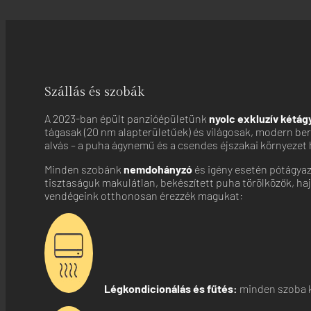
Szállás és szobák
A 2023-ban épült panzióépületünk
nyolc exkluzív kétág
tágasak (20 nm alapterületűek) és világosak, modern be
alvás – a puha ágynemű és a csendes éjszakai környezet
Minden szobánk
nemdohányzó
és igény esetén pótágyaz
tisztaságuk makulátlan, bekészített puha törölközők, ha
vendégeink otthonosan érezzék magukat:
Légkondicionálás és fűtés:
minden szoba kl