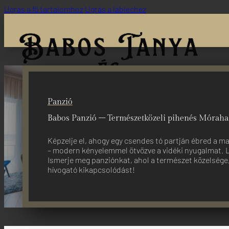
Ugrás a fő tartalomhoz
Ugrás a lábléchez
Panzió
Babos Panzió – Természetközeli pihenés Mórah
Képzelje el, ahogy egy csendes tó partján ébred a mad
– modern kényelemmel ötvözve a vidéki nyugalmat. Le
Ismerje meg panziónkat, ahol a természet közelsége
hívogató kikapcsolódást!