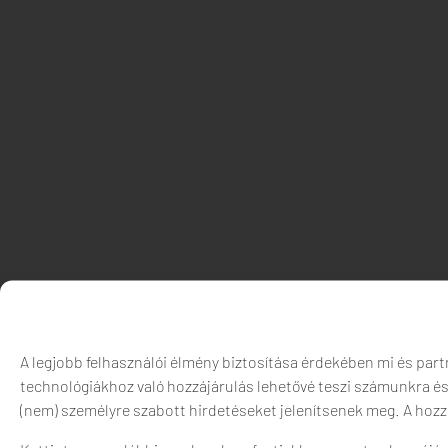
A legjobb felhasználói élmény biztosítása érdekében mi és par
technológiákhoz való hozzájárulás lehetővé teszi számunkra és
(nem) személyre szabott hirdetéseket jelenítsenek meg. A hoz