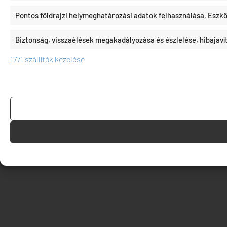
Pontos földrajzi helymeghatározási adatok felhasználása, Eszkö
Biztonság, visszaélések megakadályozása és észlelése, hibajav
1771 szállítók kezelése