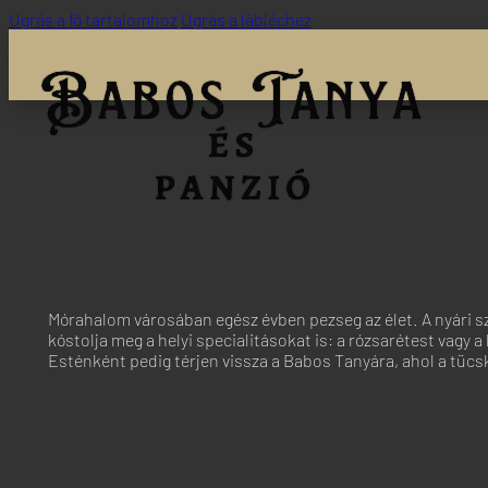
Ugrás a fő tartalomhoz
Ugrás a lábléchez
Mórahalom városában egész évben pezseg az élet. A nyári sze
kóstolja meg a helyi specialitásokat is: a rózsarétest vagy 
Esténként pedig térjen vissza a Babos Tanyára, ahol a tücs