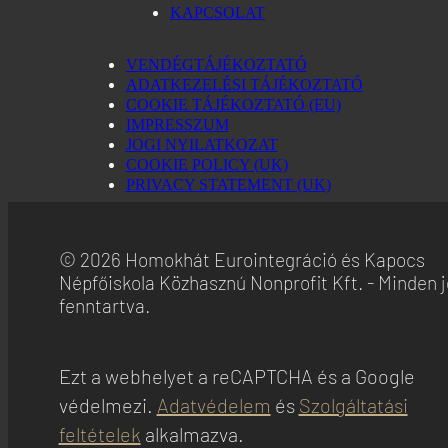
KAPCSOLAT
VENDÉGTÁJÉKOZTATÓ
ADATKEZELÉSI TÁJÉKOZTATÓ
COOKIE TÁJÉKOZTATÓ (EU)
IMPRESSZUM
JOGI NYILATKOZAT
COOKIE POLICY (UK)
PRIVACY STATEMENT (UK)
© 2026 Homokhát Eurointegráció és Kapocs
Népfőiskola Közhasznú Nonprofit Kft. - Minden 
fenntartva.
Ezt a webhelyet a reCAPTCHA és a Google
védelmezi.
Adatvédelem
és
Szolgáltatási
feltételek
alkalmazva.