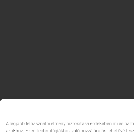
A legjobb felhasználói élmény biztosítása érdekében mi és part
azokhoz. Ezen technológiákhoz való hozzájárulás lehetővé tes