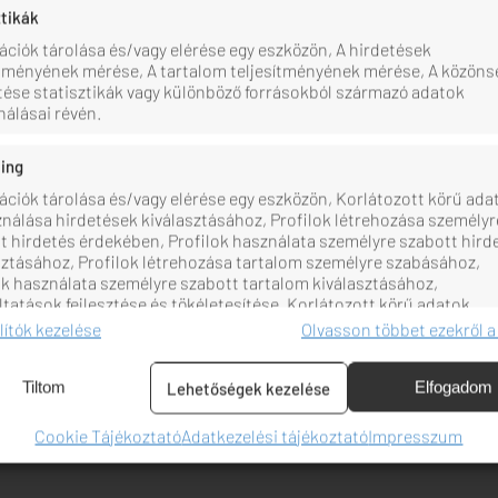
Nézzétek meg, hogya
ztikák
tiétek ugyanezen a 
ációk tárolása és/vagy elérése egy eszközön, A hirdetések
Egy hely, amit a pil
ítményének mérése, A tartalom teljesítményének mérése, A közön
ése statisztikák vagy különböző forrásokból származó adatok
A Babos Tanya több
álásai révén.
felejthetetlen pill
rugalmasságunk min
ing
amilyennek megálmo
ációk tárolása és/vagy elérése egy eszközön, Korlátozott körű ada
íne a hangulatos, fából épült
📞 Kérj személyre s
ználása hirdetések kiválasztásához, Profilok létrehozása személyr
alkalmas – és még így is marad
igazán szívből jön.
t hirdetés érdekében, Profilok használata személyre szabott hird
nyezettel és a természetes fa
sztásához, Profilok létrehozása tartalom személyre szabásához,
idéki bájt. A Pajta minden
ok használata személyre szabott tartalom kiválasztásához,
ltatások fejlesztése és tökéletesítése, Korlátozott körű adatok
ználása tartalom kiválasztásához.
llítók kezelése
Olvasson többet ezekről a
zők
Min
Tiltom
Elfogadom
Lehetőségek kezelése
atforrásokból származó adatok párosítása és kombinálása,
öző eszközök összekapcsolása, Eszközök azonosítása
Cookie Tájékoztató
Adatkezelési tájékoztató
Impresszum
tikusan továbbított információk alapján.