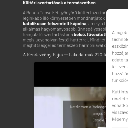
Kültéri szertartások a természetben
A Babos Tanya két gyönyörű kültéri szertartáshelyszínt 
leginkább illő környezetben mondhatjátok ki az igent. 
katolikusan felszentelt kápolna
, amely a tó partján á
alkalmas hagyományosabb, ünnepélyesebb ceremóniák
A legjob
hangulatú szertartástér a
belső, füvesített udvarun
technoló
mégis ugyanolyan festői háttérrel. Mindkét helyszín egy
meghittséggel és természeti harmóniával ölel körbe b
eszközi
hozzájá
A Rendezvény Pajta – Lakodalmak 220 főig
adatoka
fel ezen
hozzájá
funkciók
Kattints
részlete
vonatkoz
Kattintson a "beleegyezem" gombr
visszavo
engedélyezéséhez
képernyő
Cookie Tájékoztató