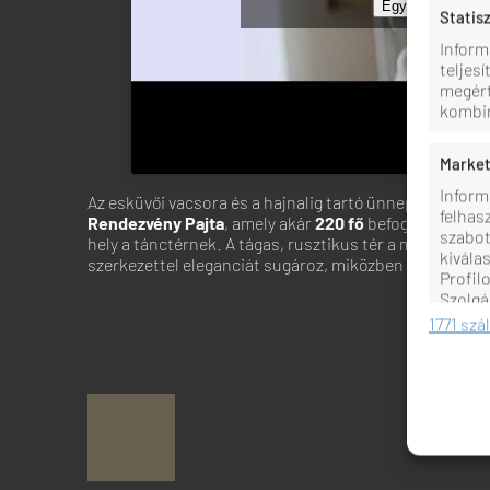
Egyetértek
Statis
Inform
teljes
megért
kombin
Market
Inform
Az esküvői vacsora és a hajnalig tartó ünneplés helysz
felhas
Rendezvény Pajta
, amely akár
220 fő
befogadására is 
szabot
hely a tánctérnek. A tágas, rusztikus tér a magas men
kivála
szerkezettel eleganciát sugároz, miközben megőrzi a v
Profil
Szolgá
felhas
1771 szá
Jellem
Más ad
Különb
automa