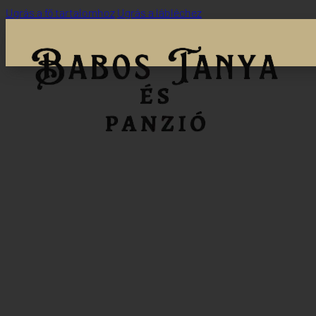
Ugrás a fő tartalomhoz
Ugrás a lábléchez