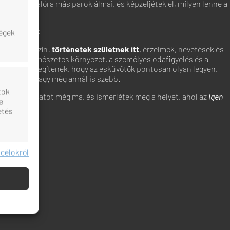
n váltak valóra más párok álmai, és képzeljétek el, milyen lenne a
helyszínen!
lanatok írnak
ségek
 mint helyszín:
történetek születnek itt
, érzelmek, nevetések és
anatok. A természetes környezet, a személyes odafigyelés és a
d abban segítenek, hogy az esküvőtök pontosan olyan legyen,
dtátok – vagy még annál is szebb.
tok
zabott ajánlatot még ma, és ismerjétek meg a helyet, ahol az
igen
e
etés
 célokról
dig aktív