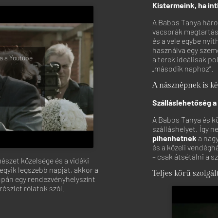
Kistermeink, ha in
A Babos Tanya háro
vacsorák megtartás
és a vele egybe nyi
használva egy szem
a a Youtube
a terek ideálisak p
„második naphoz”.
A násznépnek is k
Szálláslehetőség a
A Babos Tanya és k
szálláshelyet. Így n
pihenhetnek
a nagy
és a közeli vendégh
– csak átsétálni a sz
mészet közelsége és a vidéki
egyik legszebb napját, akkor a
Teljes körű szolgál
pán egy rendezvényhelyszínt
észlet rólatok szól.