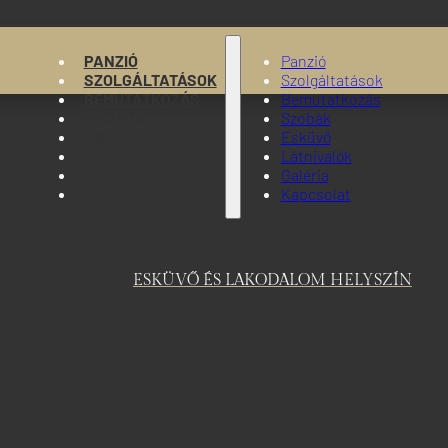
PANZIÓ
Panzió
SZOLGÁLTATÁSOK
Szolgáltatások
BEMUTATKOZÁS
Bemutatkozás
SZOBÁK
Szobák
ESKÜVŐ
Esküvő
LÁTNIVALÓK
Látnivalók
GALÉRIA
Galéria
KAPCSOLAT
Kapcsolat
ESKÜVŐ ÉS LAKODALOM HELYSZÍN