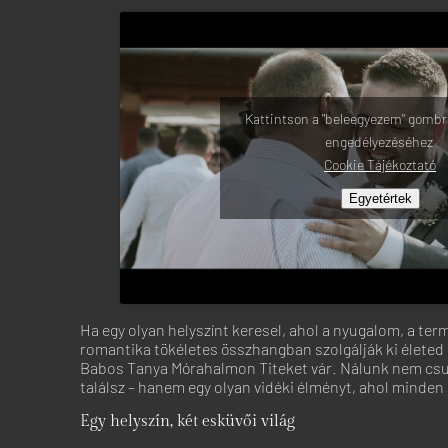
Kattintson a "beleegyezem" gombr
engedélyezéséhez
Cookie Tájékoztató
Egyetértek
Ha egy olyan helyszínt keresel, ahol a nyugalom, a ter
romantika tökéletes összhangban szolgálják ki életed 
Babos Tanya Mórahalmon Titeket vár. Nálunk nem csu
találsz – hanem egy olyan vidéki élményt, ahol minden r
Egy helyszín, két esküvői világ