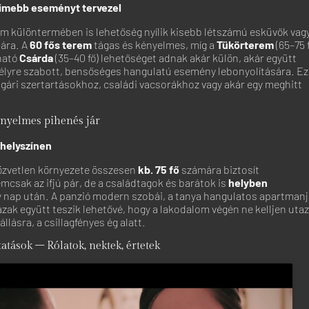
timebb eseményt tervezel
m különtermében is lehetőség nyílik kisebb létszámú esküvők vag
ára. A
60 fős terem
tágas és kényelmes, míg a
Tükörterem
(65–75 
tható
Csárda
(35–40 fő) lehetőséget adnak akár külön, akár együtt
élyre szabott, bensőséges hangulatú esemény lebonyolítására. E
olgári szertartásokhoz, családi vacsorákhoz vagy akár egy meghitt
ényelmes pihenés jár
 helyszínen
özvetlen környezete összesen
kb. 75 fő
számára biztosít
emcsak az ifjú pár, de a családtagok és barátok is
helyben
 nap után. A panzió modern szobái, a tanya hangulatos apartmanj
ázak együtt teszik lehetővé, hogy a lakodalom végén ne kelljen utaz
állásra, a csillagfényes ég alatt.
tatások – Rólatok, nektek, értetek