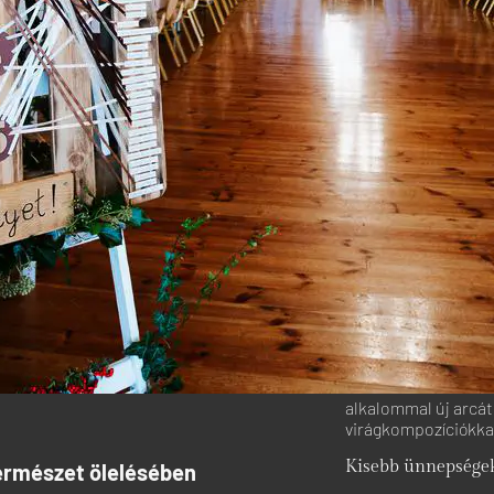
alkalommal új arcát
virágkompozíciókkal
Kisebb ünnepségek
ermészet ölelésében