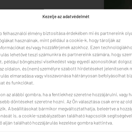
is kínál, így a stílusotokhoz
Kezelje az adatvédelmét
Az egyik lehetőség egy
ll, fedett állóhelyekkel, tökéletesen
ra. A másik, családiasabb
b felhasználói élmény biztosítása érdekében mi és partnereink oly
kban
található – intimebb légkörrel,
giákat használnak, mint például a cookie-k, hogy tárolják az
 kis saját világot teremt, ahol
enneteket a környezet.
nformációkat és/vagy hozzáférjenek azokhoz. Ezen technológiákho
rulás lehetővé teszi számunkra és partnereink számára, hogy sze
t, például böngészési viselkedést vagy egyedi azonosítókat dolgo
 az oldalon, és (nem) személyre szabott hirdetéseket jelenítsenek 
Legyen szó
dekorác
rulás elmaradása vagy visszavonása hátrányosan befolyásolhat b
rugalmasan alkalma
at és funkciókat.
nyitottak vagyunk v
Kollégáink örömmel 
on az alábbi gombra, ha a fentiekhez szeretne hozzájárulni, vagy h
szalvétahajtogatási
sebb döntéseket szeretne hozni. Az Ön választása csak erre az old
Nézzetek körül ná
ik. A beállításokat bármikor megváltoztathatja, beleértve a hozzá
a a Youtube
nását is, a cookie-szabályzatban található kapcsolók segítségével
Szeretnénk, ha már 
 alján található hozzájárulás kezelése gombra kattintva.
Instagram
és
Faceb
találhattok képeket