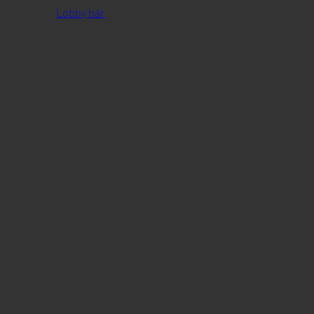
Pontos
Lobby bár
aktívan
Bizton
Hirdet
lehető