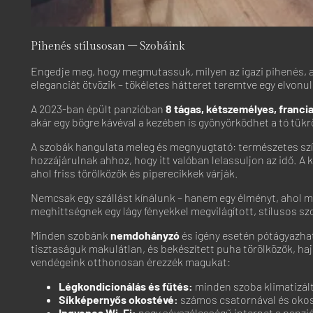
Pihenés stílusosan – Szobáink
Engedje meg, hogy megmutassuk, milyen az igazi pihenés, a
eleganciát ötvözik – tökéletes hátteret teremtve egy elvon
A 2023-ban épült panzióban
8 tágas, kétszemélyes, franci
akár egy bögre kávéval a kezében is gyönyörködhet a tó tükrö
A szobák hangulata meleg és megnyugtató: természetes szín
hozzájárulnak ahhoz, hogy itt valóban lelassuljon az idő. A
ahol friss törölközők és piperecikkek várják.
Nemcsak egy szállást kínálunk – hanem egy élményt, ahol min
meghittségnek egy lágy fényekkel megvilágított, stílusos s
Minden szobánk
nemdohányzó
és igény esetén pótágyazhat
tisztaságuk makulátlan, és bekészített puha törölközők, ha
vendégeink otthonosan érezzék magukat:
Légkondicionálás és fűtés:
minden szoba klimatizált
Síkképernyős okostévé:
számos csatornával és okosf
Ingyenes Wi-Fi:
nagy sávszélességű internet a panzió 