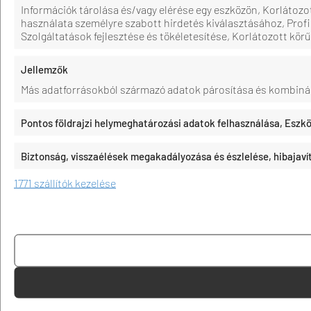
Információk tárolása és/vagy elérése egy eszközön, Korlátozo
használata személyre szabott hirdetés kiválasztásához, Prof
Szolgáltatások fejlesztése és tökéletesítése, Korlátozott kör
Jellemzők
Más adatforrásokból származó adatok párosítása és kombiná
Pontos földrajzi helymeghatározási adatok felhasználása, Eszkö
Biztonság, visszaélések megakadályozása és észlelése, hibajav
1771 szállítók kezelése