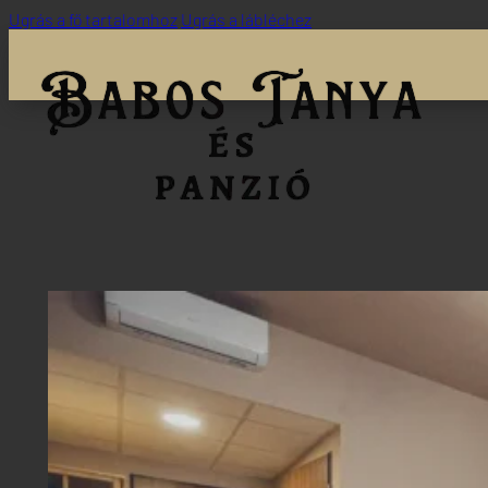
Ugrás a fő tartalomhoz
Ugrás a lábléchez