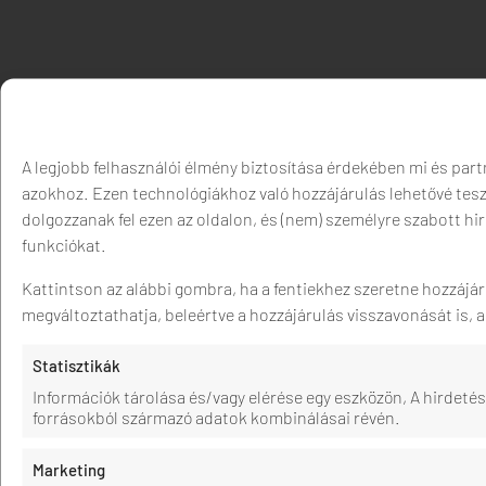
A legjobb felhasználói élmény biztosítása érdekében mi és part
azokhoz. Ezen technológiákhoz való hozzájárulás lehetővé tes
dolgozzanak fel ezen az oldalon, és (nem) személyre szabott h
funkciókat.
Kattintson az alábbi gombra, ha a fentiekhez szeretne hozzájár
megváltoztathatja, beleértve a hozzájárulás visszavonását is, 
Statisztikák
Információk tárolása és/vagy elérése egy eszközön, A hirdet
forrásokból származó adatok kombinálásai révén.
Marketing