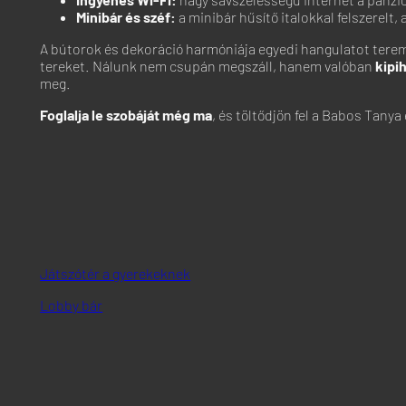
Minibár és széf:
a minibár hűsítő italokkal felszerelt,
A bútorok és dekoráció harmóniája egyedi hangulatot terem
tereket. Nálunk nem csupán megszáll, hanem valóban
kipi
meg.
Foglalja le szobáját még ma
, és töltődjön fel a Babos Tany
Játszótér a gyerekeknek
Lobby bár