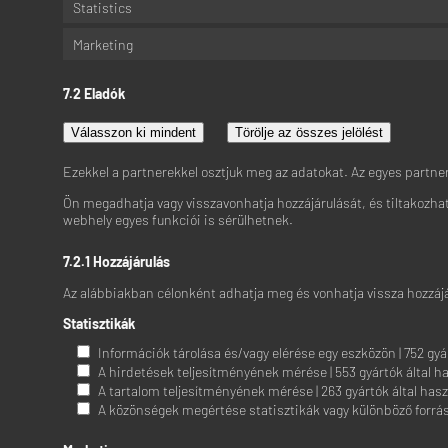
Statistics
Marketing
7.2 Eladók
Válasszon ki mindent
Törölje az összes jelölést
Ezekkel a partnerekkel osztjuk meg az adatokat. Az egyes partner
Ön megadhatja vagy visszavonhatja hozzájárulását, és tiltakozhat 
webhely egyes funkciói is sérülhetnek.
7.2.1 Hozzájárulás
Az alábbiakban célonként adhatja meg és vonhatja vissza hozzájá
Statisztikák
Információk tárolása és/vagy elérése egy eszközön | 752 gyár
A hirdetések teljesítményének mérése | 553 gyártók által h
A tartalom teljesítményének mérése | 263 gyártók által hasz
A közönségek megértése statisztikák vagy különböző forrás