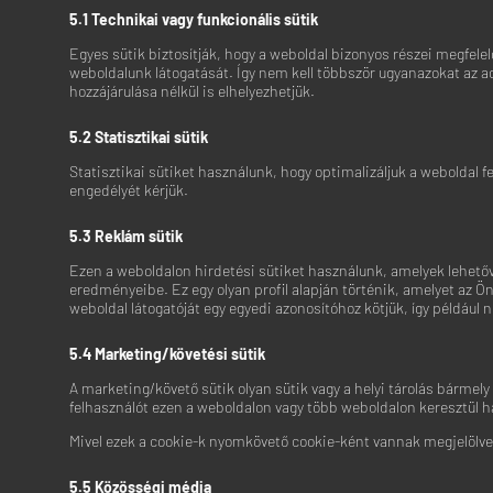
5.1 Technikai vagy funkcionális sütik
Egyes sütik biztosítják, hogy a weboldal bizonyos részei megfel
weboldalunk látogatását. Így nem kell többször ugyanazokat az a
hozzájárulása nélkül is elhelyezhetjük.
5.2 Statisztikai sütik
Statisztikai sütiket használunk, hogy optimalizáljuk a weboldal f
engedélyét kérjük.
5.3 Reklám sütik
Ezen a weboldalon hirdetési sütiket használunk, amelyek lehető
eredményeibe. Ez egy olyan profil alapján történik, amelyet az Ön
weboldal látogatóját egy egyedi azonosítóhoz kötjük, így például 
5.4 Marketing/követési sütik
A marketing/követő sütik olyan sütik vagy a helyi tárolás bárme
felhasználót ezen a weboldalon vagy több weboldalon keresztül 
Mivel ezek a cookie-k nyomkövető cookie-ként vannak megjelölve
5.5 Közösségi média