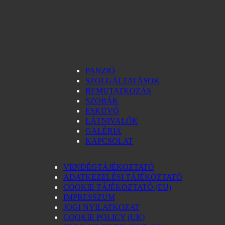
Adatvédelmi irányelvek
Xandr, Inc.
Adatvédelmi irányelvek
ShareThis, Inc
Adatvédelmi irányelvek
PANZIÓ
SZOLGÁLTATÁSOK
NEORY GmbH
BEMUTATKOZÁS
Adatvédelmi irányelvek
SZOBÁK
ESKÜVŐ
Nexxen Group LLC
LÁTNIVALÓK
Adatvédelmi irányelvek
GALÉRIA
NEURAL.ONE
KAPCSOLAT
Adatvédelmi irányelvek
VENDÉGTÁJÉKOZTATÓ
ADITION (Virtual Minds GmbH)
ADATKEZELÉSI TÁJÉKOZTATÓ
Adatvédelmi irányelvek
COOKIE TÁJÉKOZTATÓ (EU)
Active Agent (Virtual Minds GmbH)
IMPRESSZUM
Adatvédelmi irányelvek
JOGI NYILATKOZAT
COOKIE POLICY (UK)
Taboola Europe Limited