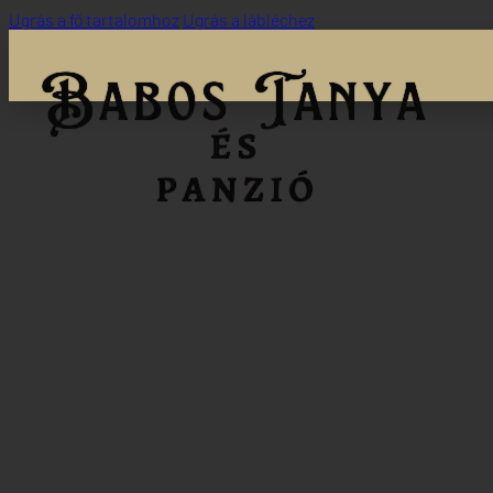
Ugrás a fő tartalomhoz
Ugrás a lábléchez