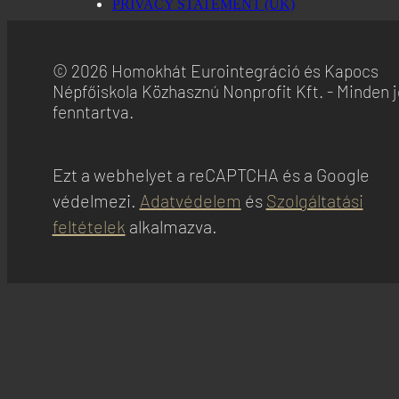
PRIVACY STATEMENT (UK)
Adatvédelmi irányelvek
Adex (Virtual Minds GmbH)
Adatvédelmi irányelvek
© 2026 Homokhát Eurointegráció és Kapocs
Népfőiskola Közhasznú Nonprofit Kft. - Minden 
Equativ
fenntartva.
Adatvédelmi irányelvek
ADMAN - Phaistos Networks, S.A.
Adatvédelmi irányelvek
Ezt a webhelyet a reCAPTCHA és a Google
védelmezi.
Adatvédelem
és
Szolgáltatási
Adform A/S
Adatvédelmi irányelvek
feltételek
alkalmazva.
Magnite, Inc.
Adatvédelmi irányelvek
Sirdata
Adatvédelmi irányelvek
Madison Logic, Inc.
Adatvédelmi irányelvek
RATEGAIN ADARA INC