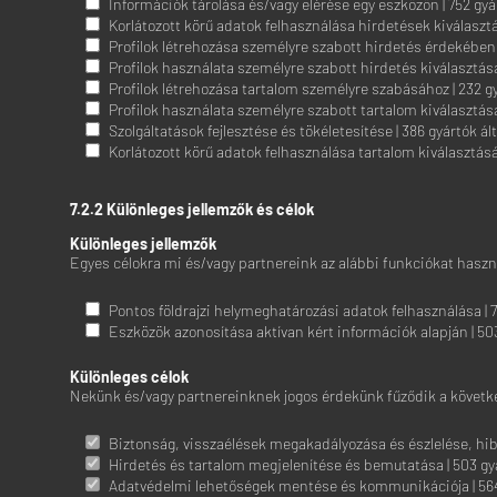
Információk tárolása és/vagy elérése egy eszközön | 752 gyár
Korlátozott körű adatok felhasználása hirdetések kiválasztá
Profilok létrehozása személyre szabott hirdetés érdekében |
Profilok használata személyre szabott hirdetés kiválasztásá
Profilok létrehozása tartalom személyre szabásához | 232 gy
Profilok használata személyre szabott tartalom kiválasztásá
Szolgáltatások fejlesztése és tökéletesítése | 386 gyártók ál
Korlátozott körű adatok felhasználása tartalom kiválasztásáh
7.2.2 Különleges jellemzők és célok
Különleges jellemzők
Egyes célokra mi és/vagy partnereink az alábbi funkciókat haszn
Pontos földrajzi helymeghatározási adatok felhasználása | 7
Eszközök azonosítása aktívan kért információk alapján | 503
Különleges célok
Nekünk és/vagy partnereinknek jogos érdekünk fűződik a követke
Biztonság, visszaélések megakadályozása és észlelése, hibaj
Hirdetés és tartalom megjelenítése és bemutatása | 503 gyá
Adatvédelmi lehetőségek mentése és kommunikációja | 564 