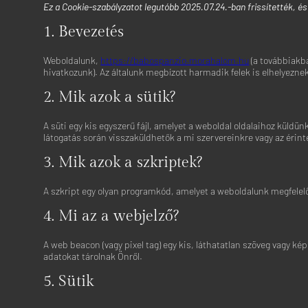
Ez a Cookie-szabályzatot legutóbb 2025.07.24.-ban frissítették, és
1. Bevezetés
Weboldalunk,
https://babospanzio.morahalom.hu
(a továbbiakba
hivatkozunk). Az általunk megbízott harmadik felek is elhelyezn
2. Mik azok a sütik?
A süti egy kis egyszerű fájl, amelyet a weboldal oldalaihoz kül
látogatás során visszaküldhetők a mi szervereinkre vagy az érint
3. Mik azok a szkriptek?
A szkript egy olyan programkód, amelyet a weboldalunk megfelel
4. Mi az a webjelző?
A web beacon (vagy pixel tag) egy kis, láthatatlan szöveg vagy
adatokat tárolnak Önről.
5. Sütik