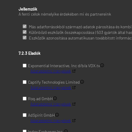
Jellemzők
A fenti célok némelyike érdekében mi és partnereink
Más adatforrásokból származó adatok párosítása és kombiná
Különböző eszközök összekapcsolása | 503 gyártók által ha
Eszközök azonosítása automatikusan továbbított információk
7.2.3 Eladók
Exponential Interactive, Inc d/b/a VDX.tv
Adatvédelmi irányelvek
Captify Technologies Limited
Adatvédelmi irányelvek
Roq.ad GmbH
Adatvédelmi irányelvek
AdSpirit GmbH
Adatvédelmi irányelvek
Index Exchange Inc.