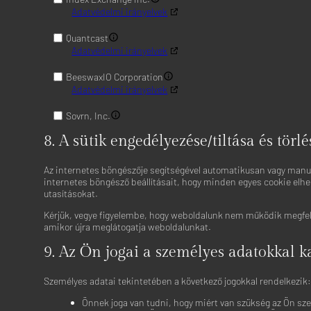
Adatvédelmi irányelvek
Quantcast
Adatvédelmi irányelvek
BeeswaxIO Corporation
Adatvédelmi irányelvek
Sovrn, Inc.
Adatvédelmi irányelvek
8. A sütik engedélyezése/tiltása és törlé
Adkernel LLC
Adatvédelmi irányelvek
Az internetes böngészője segítségével automatikusan vagy manuál
internetes böngésző beállításait, hogy minden egyes cookie elhel
utasításokat.
RTB House S.A.
Adatvédelmi irányelvek
Kérjük, vegye figyelembe, hogy weboldalunk nem működik megfelelő
amikor újra meglátogatja weboldalunkat.
N.Rich Technologies Inc.
Adatvédelmi irányelvek
9. Az Ön jogai a személyes adatokkal 
The UK Trade Desk Ltd
Személyes adatai tekintetében a következő jogokkal rendelkezik
Adatvédelmi irányelvek
Önnek joga van tudni, hogy miért van szükség az Ön szem
Nexxen Inc.