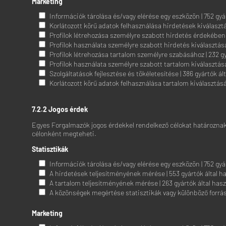
Marketing
Információk tárolása és/vagy elérése egy eszközön | 752 gyár
Korlátozott körű adatok felhasználása hirdetések kiválasztá
Profilok létrehozása személyre szabott hirdetés érdekében |
Profilok használata személyre szabott hirdetés kiválasztásá
Profilok létrehozása tartalom személyre szabásához | 232 gy
Profilok használata személyre szabott tartalom kiválasztásá
Szolgáltatások fejlesztése és tökéletesítése | 386 gyártók ál
Korlátozott körű adatok felhasználása tartalom kiválasztásáh
7.2.2 Jogos érdek
Egyes Forgalmazók jogos érdekkel rendelkező célokat határoznak m
célonként megteheti.
Statisztikák
Információk tárolása és/vagy elérése egy eszközön | 752 gyár
A hirdetések teljesítményének mérése | 553 gyártók által h
A tartalom teljesítményének mérése | 263 gyártók által hasz
A közönségek megértése statisztikák vagy különböző forrás
Marketing