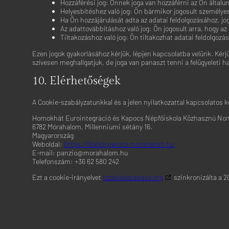
Hozzáférési jog: Önnek joga van hozzáférni az Ön által
Adatvédelmi irányelvek
Helyesbítéshez való jog: Ön bármikor jogosult személyes 
Ha Ön hozzájárulását adta az adatai feldolgozásához, j
Epsilon
Az adattovábbításhoz való jog: Ön jogosult arra, hogy a
Adatvédelmi irányelvek
Tiltakozáshoz való jog: Ön tiltakozhat adatai feldolgozá
Ezen jogok gyakorlásához kérjük, lépjen kapcsolatba velünk. Kérjü
Yahoo EMEA Limited
szívesen meghallgatjuk, de joga van panaszt tenni a felügyeleti h
Adatvédelmi irányelvek
10. Elérhetőségek
Venatus Media Limited
Adatvédelmi irányelvek
A Cookie-szabályzatunkkal és a jelen nyilatkozattal kapcsolatos 
ADventori SAS
Homokhát Eurointegráció és Kapocs Népfőiskola Közhasznú Nonp
Adatvédelmi irányelvek
6782 Mórahalom, Millenniumi sétány 16.
Magyarország
Triple Lift, Inc.
Weboldal:
https://babospanzio.morahalom.hu
Adatvédelmi irányelvek
E-mail:
panzio@
morahalom.hu
Telefonszám: +36 62 580 242
ETARGET SE
Ezt a cookie-irányelvet
cookiedatabase.org
szinkronizálta a 2
Adatvédelmi irányelvek
BidTheatre AB
Adatvédelmi irányelvek
Ogury Ltd