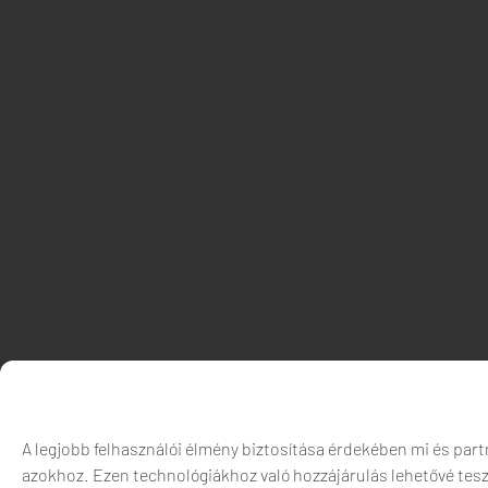
A legjobb felhasználói élmény biztosítása érdekében mi és part
azokhoz. Ezen technológiákhoz való hozzájárulás lehetővé tes