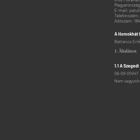
Magyarország
E-mail:
panz
Telefonszám: 
Adószám: 18
A Homokhát E
Battancs Eri
1. Általános
1.1 A Szegedi
06-09-014147
Nem vagyunk k