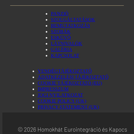
PANZIÓ
SZOLGÁLTATÁSOK
BEMUTATKOZÁS
SZOBÁK
ESKÜVŐ
LÁTNIVALÓK
GALÉRIA
KAPCSOLAT
VENDÉGTÁJÉKOZTATÓ
ADATKEZELÉSI TÁJÉKOZTATÓ
COOKIE TÁJÉKOZTATÓ (EU)
IMPRESSZUM
JOGI NYILATKOZAT
COOKIE POLICY (UK)
PRIVACY STATEMENT (UK)
© 2026 Homokhát Eurointegráció és Kapocs