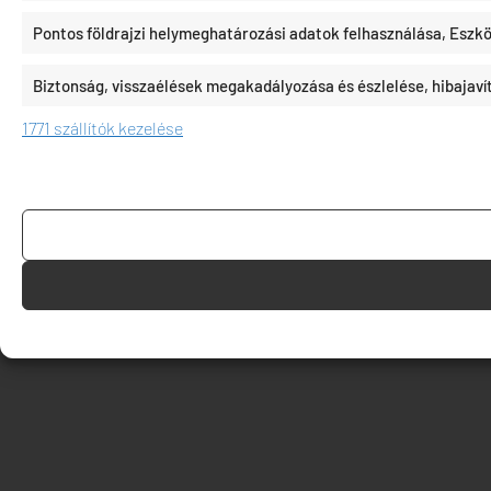
Pontos földrajzi helymeghatározási adatok felhasználása, Eszkö
Biztonság, visszaélések megakadályozása és észlelése, hibajav
1771 szállítók kezelése