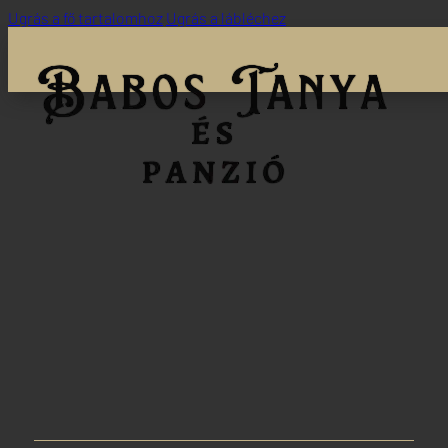
Ugrás a fő tartalomhoz
Ugrás a lábléchez