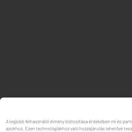
A legjobb felhasználói élmény biztosítása érdekében mi és part
azokhoz. Ezen technológiákhoz való hozzájárulás lehetővé tes