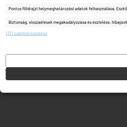
Pontos földrajzi helymeghatározási adatok felhasználása, Eszkö
Biztonság, visszaélések megakadályozása és észlelése, hibajav
1771 szállítók kezelése