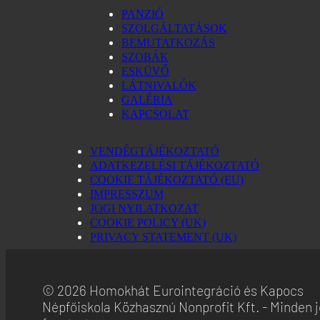
PANZIÓ
SZOLGÁLTATÁSOK
BEMUTATKOZÁS
SZOBÁK
ESKÜVŐ
LÁTNIVALÓK
GALÉRIA
KAPCSOLAT
VENDÉGTÁJÉKOZTATÓ
ADATKEZELÉSI TÁJÉKOZTATÓ
COOKIE TÁJÉKOZTATÓ (EU)
IMPRESSZUM
JOGI NYILATKOZAT
COOKIE POLICY (UK)
PRIVACY STATEMENT (UK)
© 2026 Homokhát Eurointegráció és Kapocs
Népfőiskola Közhasznú Nonprofit Kft. - Minden 